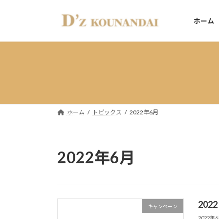
コ
ナ
ン
ビ
ホーム
テ
ゲ
ン
ー
ツ
シ
へ
ョ
ス
ン
キ
に
ッ
移
プ
動
ホーム
トピックス
2022年6月
2022年6月
2022
キャンペーン
2022年