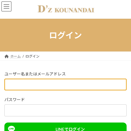
コ
ナ
ン
ビ
テ
ゲ
ン
ー
ツ
シ
へ
ョ
ログイン
ス
ン
キ
に
ッ
移
プ
動
ホーム
ログイン
ユーザー名またはメールアドレス
パスワード
LINEでログイン