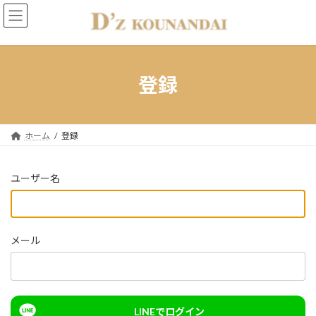
コ
ナ
ン
ビ
テ
ゲ
ン
ー
ツ
シ
へ
ョ
登録
ス
ン
キ
に
ッ
移
プ
動
ホーム
登録
ユーザー名
メール
LINEでログイン